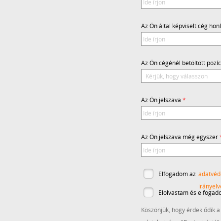
Az Ön által képviselt cég hon
Az Ön cégénél betöltött pozí
Kérjük, hogy válasszon
Az Ön jelszava
*
Az Ön jelszava még egyszer
Elfogadom az
adatvéd
irányelv
Elolvastam és elfogad
Köszönjük, hogy érdeklődik a 