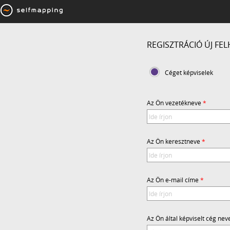
REGISZTRÁCIÓ ÚJ FE
Céget képviselek
Az Ön vezetékneve
*
Az Ön keresztneve
*
Az Ön e-mail címe
*
Az Ön által képviselt cég ne